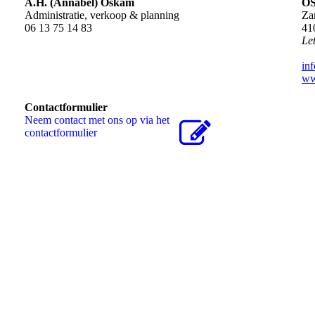
A.H. (Annabel) Oskam
O
Administratie, verkoop & planning
Za
06 13 75 14 83
41
Let
in
ww
Contactformulier
Neem contact met ons op via het
contactformulier