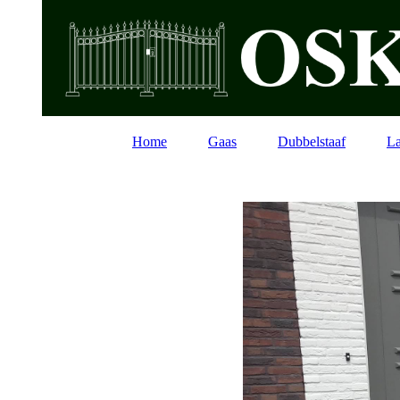
Home
Gaas
Dubbelstaaf
La