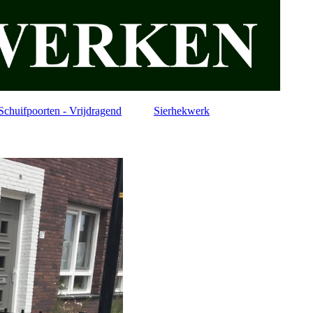
Schuifpoorten - Vrijdragend
Sierhekwerk