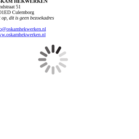
SKAM HEKWERKEN
ndstraat 51
01ED Culemborg
 op, dit is geen bezoekadres
fo@oskamhekwerken.nl
w.oskamhekwerken.nl