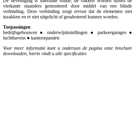
De bevestiging is uitermate solide, de vakken worden tussen de
vierkante staanders gemonteerd door middel van een blinde
verbinding. Deze verbinding zorgt ervoor dat de elementen niet
inzakken en er niet uitgelicht of gesaboteerd kunnen worden.
Toepassingen
bedrijfsgebouwen ● onderwijsinstellingen ● parkeergarages ●
luchthavens ● kantoorpanden
Voor meer informatie kunt u onderaan de pagina onze brochure
downloaden, hierin vindt u alle specificaties